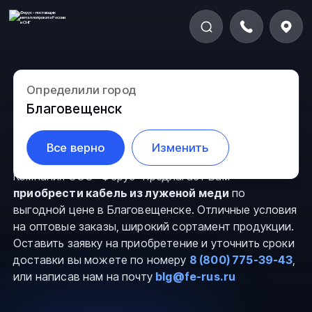
Определили город
Кабель из луженой
Благовещенск
меди в Благовещенске
Все верно
Изменить
Компания ООО “Ферус” предлагает Вам
приобрести кабель из луженой меди
по
выгодной цене в Благовещенске. Отличные условия
на оптовые заказы, широкий сортамент продукции.
Оставить заявку на приобретение и уточнить сроки
доставки вы можете по номеру
8 (800) 775-39-43
,
или написав нам на почту
blg@fe-rus.ru