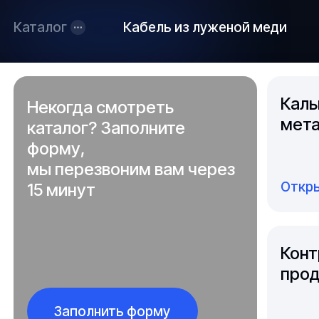
Каталог
Кабель из луженой меди
Каль
Некогда смотреть
мета
каталог? Заполните
форму,
мы перезвоним вам через
Откры
15 минут
Конт
прод
Заполнить форму