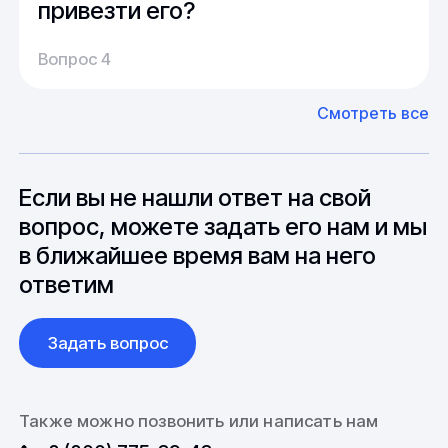
привезти его?
Производство:
Среднее время производства составляет
У нас большой опыт поставок из Европы и
Вопрос 4
20-25 дней, но в зависимости от различных
Азии. Через наших партнеров мы сможем
факторов, таких как наличие материалов,
доставить импортные материалы и
Смотреть все
может быть сокращен до 1 недели.
оборудование. Мы знакомы с
Особо "cложные" товары могут требовать
особенностями взаимодействия с
до 6 месяцев производства.
зарубежными партнерами, включая
вопросы связанные с документацией и
Если вы не нашли ответ на свой
международной логистикой.
вопрос, можете задать его нам и мы
в ближайшее время вам на него
ответим
Задать вопрос
Также можно позвонить или написать нам