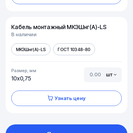
Кабель монтажный МКЭШнг(А)-LS
В наличии
МКЭШнг(А)-LS
ГОСТ 10348-80
Размер, мм
шт
10х0,75
Узнать цену