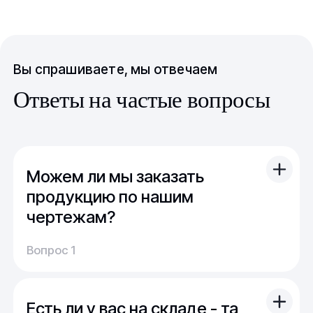
Вы спрашиваете, мы отвечаем
Ответы на частые вопросы
Можем ли мы заказать
продукцию по нашим
чертежам?
Вы можете отправить свой чертеж/проект
Вопрос 1
(в т.ч. примерный) с техническим заданием.
Обычно срок расчета стоимости и срока
производства - 1 день.
Есть ли у вас на складе - та
Мы можем изготовить для вас как мелкую