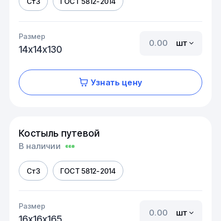
Ст3
ГOCT 5812-2014
Размер
шт
14х14х130
Узнать цену
Костыль путевой
В наличии
Ст3
ГOCT 5812-2014
Размер
шт
16х16х165