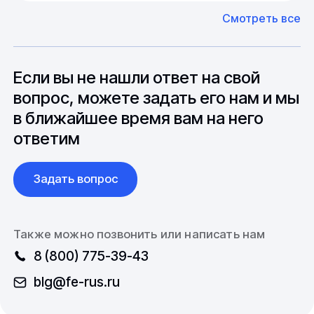
факторов, таких как наличие материалов,
доставить импортные материалы и
Смотреть все
может быть сокращен до 1 недели.
оборудование. Мы знакомы с
Особо "cложные" товары могут требовать
особенностями взаимодействия с
до 6 месяцев производства.
зарубежными партнерами, включая
вопросы связанные с документацией и
Если вы не нашли ответ на свой
международной логистикой.
вопрос, можете задать его нам и мы
в ближайшее время вам на него
ответим
Задать вопрос
Также можно позвонить или написать нам
8 (800) 775-39-43
blg@fe-rus.ru