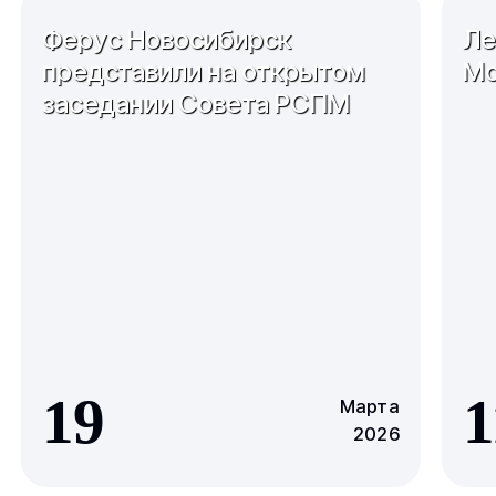
Ферус Новосибирск
Ле
представили на открытом
Мо
заседании Совета РСПМ
19
1
Марта
2026