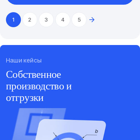
1
2
3
4
5
Наши кейсы
Собственное
производство и
отгрузки