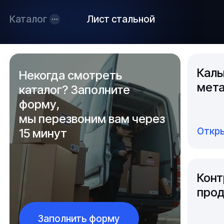
Каталог
Лист стальной
Каль
Некогда смотреть
мета
каталог? Заполните
форму,
мы перезвоним вам через
Откры
15 минут
Конт
прод
Заполнить форму