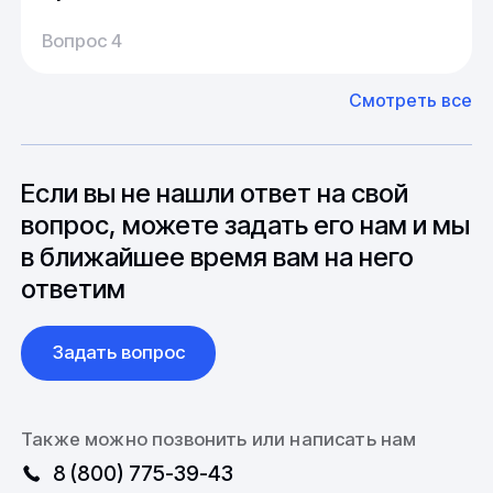
Производство:
Среднее время производства составляет
У нас большой опыт поставок из Европы и
Вопрос 4
20-25 дней, но в зависимости от различных
Азии. Через наших партнеров мы сможем
факторов, таких как наличие материалов,
доставить импортные материалы и
Смотреть все
может быть сокращен до 1 недели.
оборудование. Мы знакомы с
Особо "cложные" товары могут требовать
особенностями взаимодействия с
до 6 месяцев производства.
зарубежными партнерами, включая
вопросы связанные с документацией и
Если вы не нашли ответ на свой
международной логистикой.
вопрос, можете задать его нам и мы
в ближайшее время вам на него
ответим
Задать вопрос
Также можно позвонить или написать нам
8 (800) 775-39-43