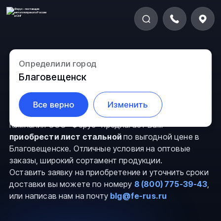
Определили город
Лист стальной в
Благовещенск
Благовещенске
Все верно
Изменить
Компания ООО “Ферус” предлагает Вам
приобрести лист стальной
по выгодной цене в
Благовещенске. Отличные условия на оптовые
заказы, широкий сортамент продукции.
Оставить заявку на приобретение и уточнить сроки
доставки вы можете по номеру
8 (800) 775-39-43
,
или написав нам на почту
blg@fe-rus.ru