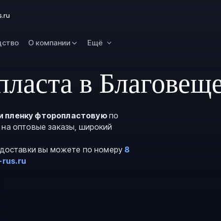
Новокузнецк
s.ru
Омск
Орск
дство
О компании
Ещё
Петропавловск
Камчатский
пласта в Благовещ
Рязань
Самара
Саратов
и пленку фторопластовую
по
 на оптовые заказы, широкий
Сургут
Тольятти
и доставки вы можете по номеру
8
Тула
-rus.ru
Улан-Удэ
Уфа
Ханты-Мансийс