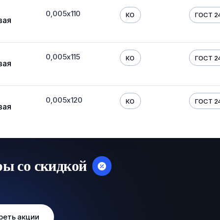
0,005х110
КО
ГОСТ 24
вая
0,005х115
КО
ГОСТ 24
вая
0,005х120
КО
ГОСТ 24
вая
ры со скидкой
реть акции