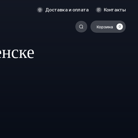
Новосибирск
Доставка и оплата
Контакты
Оренбург
Пермь
Корзина
0
-
Ростов-на-Дону
енске
Салехард
Санкт-Петербург
Ставрополь
Сыктывкар
Томск
Тюмень
Уссурийск
Хабаровск
к
Челябинск