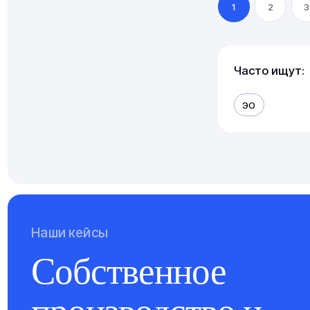
1
2
3
Часто ищут:
ЭО
Наши кейсы
Собственное