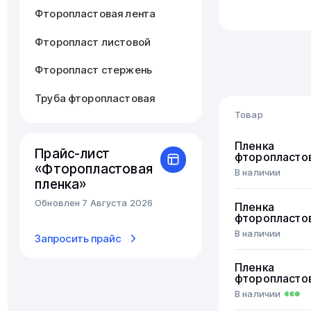
Фторопластовая лента
Фторопласт листовой
Фторопласт стержень
Труба фторопластовая
Товар
Пленка
Прайс-лист
фторопласто
«Фторопластовая
В наличии
пленка»
Обновлен 7 Августа 2026
Пленка
фторопласто
В наличии
Запросить прайс
Пленка
фторопласто
В наличии