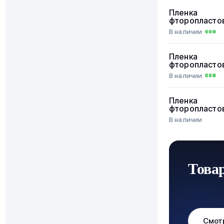
Пленка
фторопласто
В наличии
Пленка
фторопласто
В наличии
Пленка
фторопласто
В наличии
Това
Смот