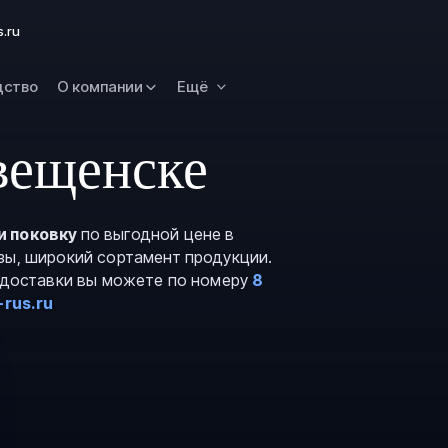
Новокузнецк
s.ru
Омск
Орск
дство
О компании
Ещё
Петропавловск
Камчатский
вещенске
Рязань
Самара
Саратов
и поковку
по выгодной цене в
зы, широкий сортамент продукции.
Сургут
и доставки вы можете по номеру
8
Тольятти
-rus.ru
Тула
Улан-Удэ
Уфа
Ханты-Мансийс