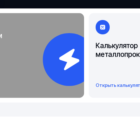
Чита
Якутск
м
Калькулятор
металлопрок
Открыть калькуля