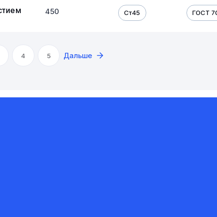
стием
450
Ст45
ГОСТ 7
Дальше
4
5