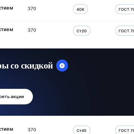
стием
370
40Х
ГОСТ 7
стием
370
Ст20
ГОСТ 7
ры со скидкой
реть акции
стием
370
Ст45
ГОСТ 7