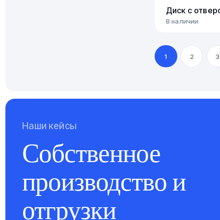
Диск с отвер
В наличии
1
2
3
Наши кейсы
Собственное
производство и
отгрузки