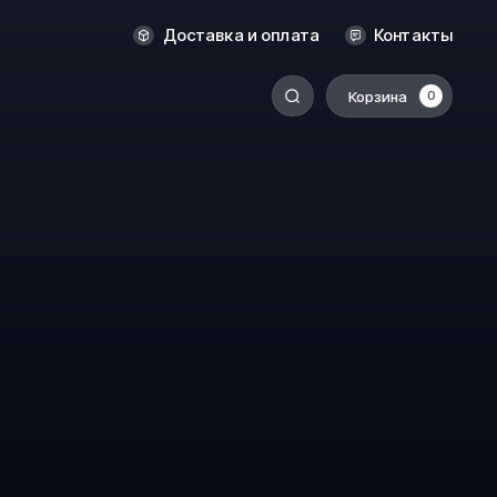
Новосибирск
Доставка и оплата
Контакты
Оренбург
Пермь
Корзина
0
-
Ростов-на-Дону
Салехард
Санкт-Петербург
Ставрополь
Сыктывкар
Томск
Тюмень
Уссурийск
Хабаровск
к
Челябинск