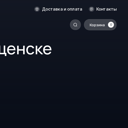
Новосибирск
Доставка и оплата
Контакты
Оренбург
Пермь
Корзина
0
-
Ростов-на-Дону
щенске
Салехард
Санкт-Петербург
Ставрополь
Сыктывкар
Томск
Тюмень
Уссурийск
Хабаровск
к
Челябинск