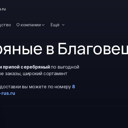
Новокузнецк
s.ru
Омск
Орск
дство
О компании
Ещё
Петропавловск
Камчатский
ряные в Благове
Рязань
Самара
Саратов
и припой серебряный
по выгодной
ые заказы, широкий сортамент
Сургут
Тольятти
и доставки вы можете по номеру
8
Тула
-rus.ru
Улан-Удэ
Уфа
Ханты-Мансийс