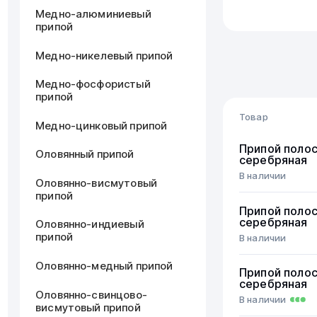
Медно-алюминиевый
припой
Медно-никелевый припой
Медно-фосфористый
припой
Товар
Медно-цинковый припой
Припой поло
Оловянный припой
серебряная
В наличии
Оловянно-висмутовый
припой
Припой поло
серебряная
Оловянно-индиевый
припой
В наличии
Оловянно-медный припой
Припой поло
серебряная
Оловянно-свинцово-
В наличии
висмутовый припой