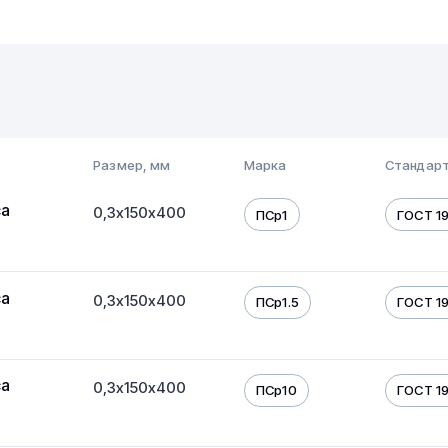
Размер, мм
Марка
Стандарт
са
0,3х150х400
ПСр1
ГОСТ 19
са
0,3х150х400
ПСр1.5
ГОСТ 19
са
0,3х150х400
ПСр10
ГОСТ 19