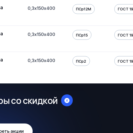
са
0,3х150х400
ПСр12М
ГОСТ 19
са
0,3х150х400
ПСр15
ГОСТ 19
са
0,3х150х400
ПСр2
ГОСТ 19
ры со скидкой
реть акции