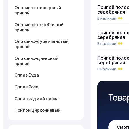
Припой поло
Оловянно-свинцовый
серебряная
припой
В наличии
Оловянно-серебряный
припой
Припой поло
серебряная
Оловянно-сурьмянистый
В наличии
припой
Припой поло
Оловянно-цинковый
серебряная
припой
В наличии
Сплав Вуда
Сплав Розе
Това
Сплав кадмий цинка
Припой циркониевый
Смот