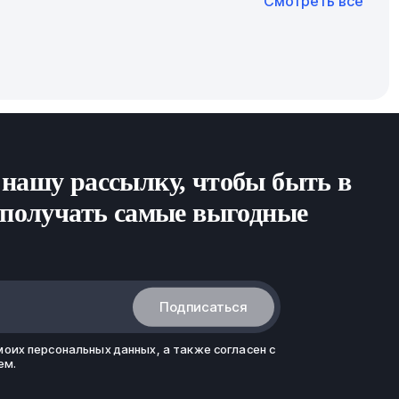
Смотреть все
ых факторов, таких как наличие материалов,
и, включая вопросы связанные с
о 1 недели.
народной логистикой.
ы могут требовать до 6 месяцев
нашу рассылку, чтобы быть в
 получать самые выгодные
Подписаться
моих
персональных данных
, а также согласен с
ем
.