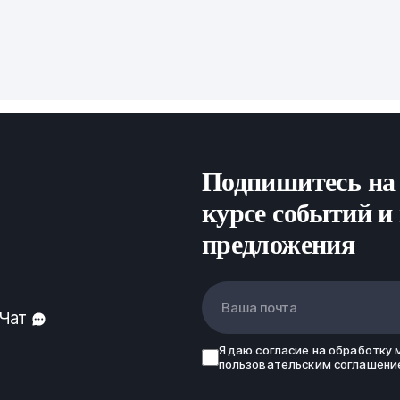
зависимости от различн
зарубежными партнерам
может быть сокращен д
документацией и между
Особо "cложные" товар
производства.
Подпишитесь на 
курсе событий и
предложения
Ваша почта
Чат
Я даю
согласие
на обработку 
пользовательским соглашени