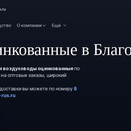
Новокузнецк
s.ru
Омск
Орск
дство
О компании
Ещё
Петропавловск
Камчатский
нкованные в Благ
Рязань
Самара
Саратов
и воздуховоды оцинкованные
по
 на оптовые заказы, широкий
Сургут
Тольятти
и доставки вы можете по номеру
8
Тула
-rus.ru
Улан-Удэ
Уфа
Ханты-Мансийс