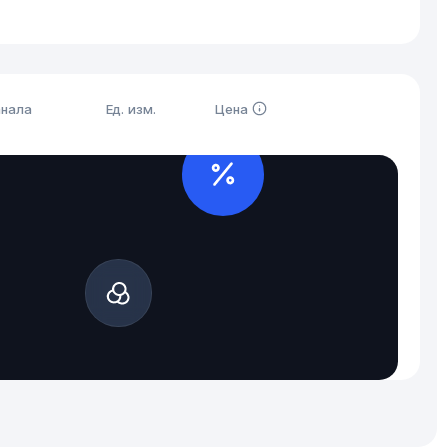
анала
Ед. изм.
Цена