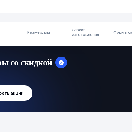
Способ
Размер, мм
Форма к
изготовления
ры со скидкой
реть акции