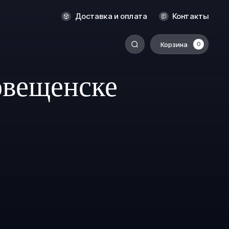
Новосибирск
Доставка и оплата
Контакты
Оренбург
Пермь
Корзина
0
-
Ростов-на-Дону
овещенске
Салехард
Санкт-Петербург
Ставрополь
Сыктывкар
Томск
Тюмень
Уссурийск
Хабаровск
к
Челябинск