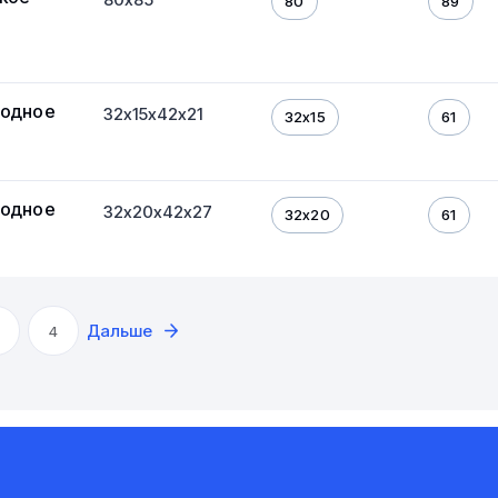
80
89
ходное
32х15х42х21
32х15
61
ходное
32х20х42х27
32х20
61
Дальше
4