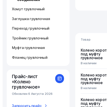
Хомут грувлочный
Заглушка грувлочная
Переход грувлочный
Тройник грувлочный
Товар
Муфта грувлочная
Колено корот
под муфту
Фланец грувлочный
грувлочное
В наличии
Колено корот
Прайс-лист
под муфту
«Колено
грувлочное
грувлочное»
В наличии
Обновлен 6 Августа 2026
Колено корот
под муфту
Запросить прайс