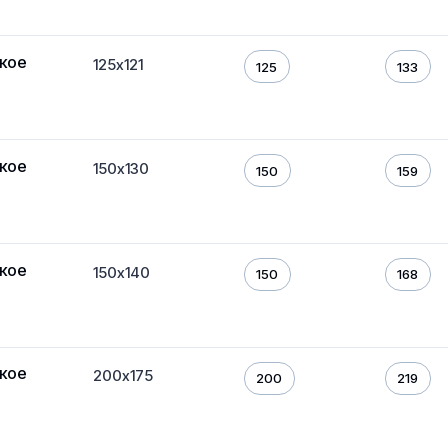
кое
125х121
125
133
кое
150х130
150
159
кое
150х140
150
168
кое
200х175
200
219