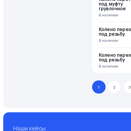
под муфту
грувлочное
В наличии
Колено пере
под резьбу
В наличии
Колено пере
под резьбу
В наличии
1
2
3
Наши кейсы