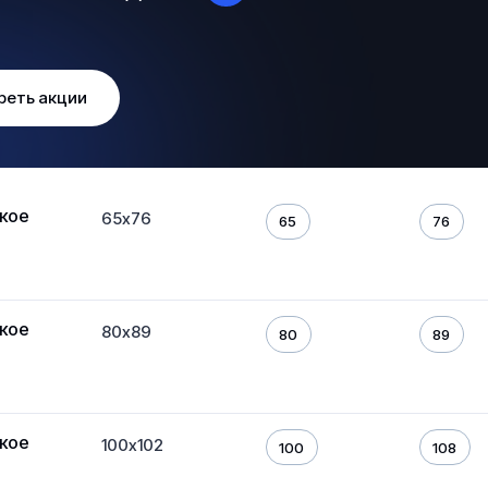
реть акции
кое
65х76
65
76
кое
80х89
80
89
кое
100х102
100
108