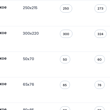
кое
250х215
250
273
кое
300х220
300
324
кое
50х70
50
60
кое
65х76
65
76
кое
80х85