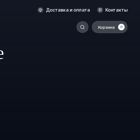
Новосибирск
Доставка и оплата
Контакты
Оренбург
Пермь
Корзина
0
-
Ростов-на-Дону
е
Салехард
Санкт-Петербург
Ставрополь
Сыктывкар
Томск
Тюмень
Уссурийск
Хабаровск
к
Челябинск