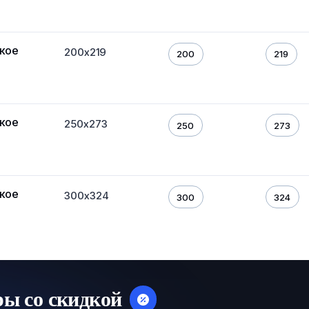
кое
200х219
200
219
кое
250х273
250
273
кое
300х324
300
324
ры со скидкой