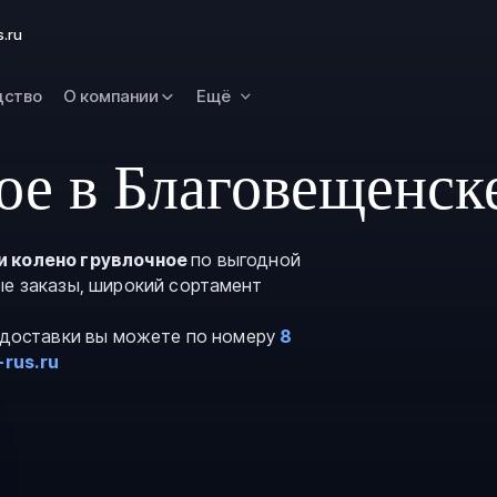
Новокузнецк
s.ru
Омск
Орск
дство
О компании
Ещё
Петропавловск
Камчатский
ое в Благовещенск
Рязань
Самара
Саратов
и колено грувлочное
по выгодной
ые заказы, широкий сортамент
Сургут
Тольятти
и доставки вы можете по номеру
8
Тула
-rus.ru
Улан-Удэ
Уфа
Ханты-Мансийс