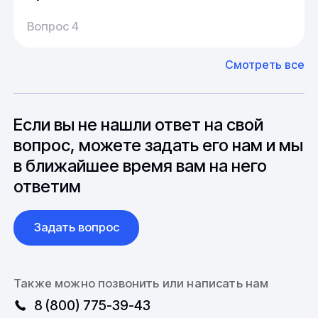
Производство:
Среднее время производства составляет
У нас большой опыт поставок из Европы и
Вопрос 4
20-25 дней, но в зависимости от различных
Азии. Через наших партнеров мы сможем
факторов, таких как наличие материалов,
доставить импортные материалы и
Смотреть все
может быть сокращен до 1 недели.
оборудование. Мы знакомы с
Особо "cложные" товары могут требовать
особенностями взаимодействия с
до 6 месяцев производства.
зарубежными партнерами, включая
вопросы связанные с документацией и
Если вы не нашли ответ на свой
международной логистикой.
вопрос, можете задать его нам и мы
в ближайшее время вам на него
ответим
Задать вопрос
Также можно позвонить или написать нам
8 (800) 775-39-43