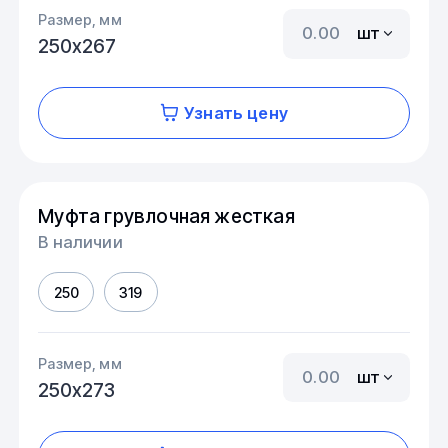
Размер, мм
шт
250х267
Узнать цену
Муфта грувлочная жесткая
В наличии
250
319
Размер, мм
шт
250х273