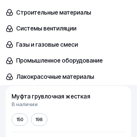
Строительные материалы
150
192
Системы вентиляции
Размер, мм
шт
150х159
Газы и газовые смеси
Промышленное оборудование
Узнать цену
Лакокрасочные материалы
Муфта грувлочная жесткая
В наличии
150
198