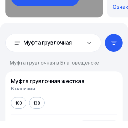
Озна
Муфта грувлочная
Муфта грувлочная в Благовещенске
Муфта грувлочная жесткая
В наличии
100
138
Размер, мм
шт