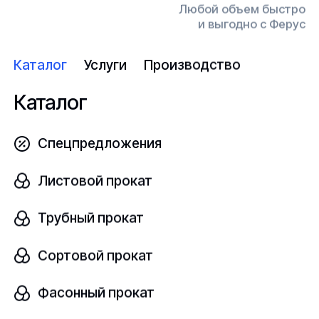
100х108
Любой объем быстро
и выгодно с Ферус
Узнать цену
Каталог
Услуги
Производство
Каталог
Муфта грувлочная жесткая
Спецпредложения
В наличии
Листовой прокат
100
142
Трубный прокат
Размер, мм
шт
100х114
Сортовой прокат
Фасонный прокат
Узнать цену