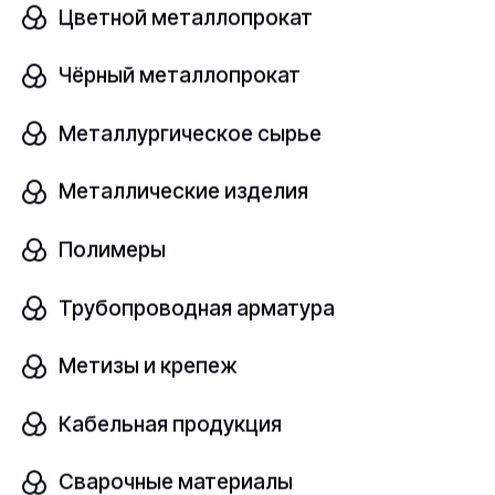
Цветной металлопрокат
Чёрный металлопрокат
Муфта грувлочная жесткая
В наличии
Металлургическое сырье
125
164
Металлические изделия
Полимеры
Размер, мм
шт
125х133
Трубопроводная арматура
Узнать цену
Метизы и крепеж
Кабельная продукция
Муфта грувлочная жесткая
Сварочные материалы
В наличии