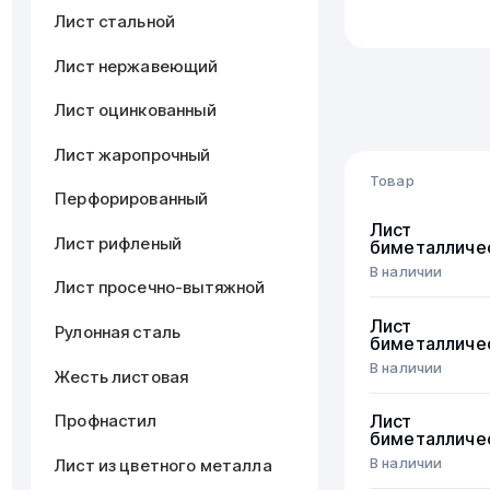
Лист стальной
Лист нержавеющий
Лист оцинкованный
Лист жаропрочный
Товар
Перфорированный
Лист
Лист рифленый
биметалличе
В наличии
Лист просечно-вытяжной
Лист
Рулонная сталь
биметалличе
В наличии
Жесть листовая
Профнастил
Лист
биметалличе
В наличии
Лист из цветного металла