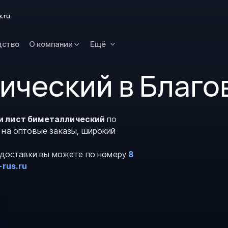
Новокузнецк
s.ru
Омск
Орск
дство
О компании
Ещё
Петропавловск
Камчатский
ический в Благ
Рязань
Самара
Саратов
и лист биметаллический
по
 на оптовые заказы, широкий
Сургут
Тольятти
и доставки вы можете по номеру
8
Тула
-rus.ru
Улан-Удэ
Уфа
Ханты-Мансийс