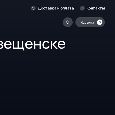
Новосибирск
Доставка и оплата
Контакты
Оренбург
Пермь
Корзина
0
-
Ростов-на-Дону
овещенске
Салехард
Санкт-Петербург
Ставрополь
Сыктывкар
Томск
Тюмень
Уссурийск
Хабаровск
к
Челябинск