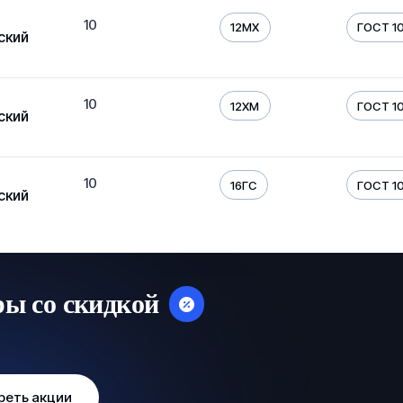
10
12МХ
ГОСТ 10
ский
10
12ХМ
ГОСТ 10
ский
10
16ГС
ГОСТ 10
ский
ры со скидкой
реть акции