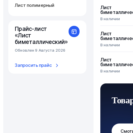
Лист полимерный
Лист
биметалличе
В наличии
Прайс-лист
Лист
«Лист
биметалличе
биметаллический»
В наличии
Обновлен 9 Августа 2026
Лист
биметалличе
Запросить прайс
В наличии
Това
Смот